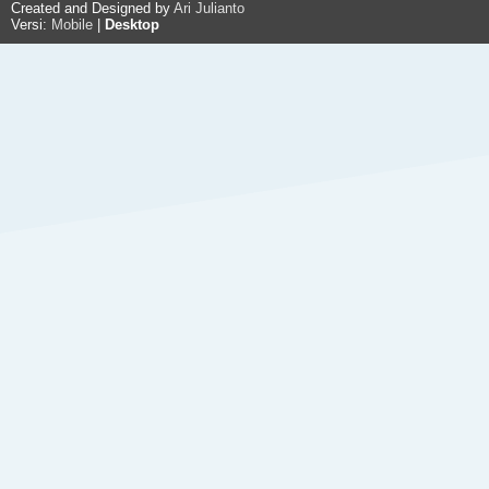
Created and Designed by
Ari Julianto
Versi:
Mobile
|
Desktop