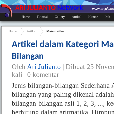
ARI JULIANTO
Network
www.arijulian
Home
Tutorial
Gallery
Artikel
Humor
Info
Home
Artikel
Matematika
Artikel dalam Kategori M
Bilangan
Oleh
Ari Julianto
| Dibuat
25 Novem
kali |
0
komentar
Jenis bilangan-bilangan Sederhana A
bilangan yang paling dikenal adalah b
bilangan-bilangan asli 1, 2, 3, ...,
berhitung dalam aritmatika. Himpu