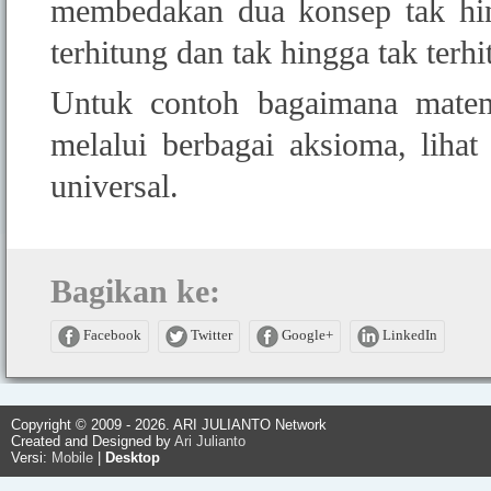
membedakan dua konsep tak hin
terhitung dan tak hingga tak terhi
Untuk contoh bagaimana matem
melalui berbagai aksioma, lihat 
universal.
Bagikan ke:
Facebook
Twitter
Google+
LinkedIn
Copyright © 2009 - 2026. ARI JULIANTO Network
Created and Designed by
Ari Julianto
Versi:
Mobile
|
Desktop