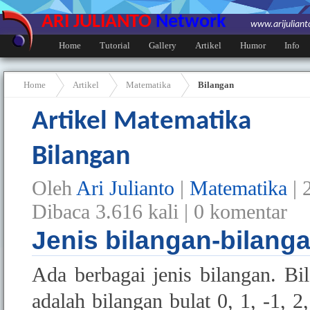
ARI JULIANTO
Network
www.arijulian
Home
Tutorial
Gallery
Artikel
Humor
Info
Home
Artikel
Matematika
Bilangan
Artikel Matematika
Bilangan
Oleh
Ari Julianto
|
Matematika
|
Dibaca
3.616
kali |
0
komentar
Jenis bilangan-bilang
Ada berbagai jenis bilangan. Bi
adalah bilangan bulat 0, 1, -1, 2,