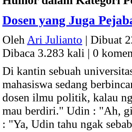
Humor dalam Kategori Po
Dosen yang Juga Pejab
Oleh
Ari Julianto
| Dibuat
2
Dibaca
3.283
kali |
0
komen
Di kantin sebuah universit
mahasiswa sedang berbincan
dosen ilmu politik, kalau n
mau berdiri." Udin : "Ah, gi
: "Ya, Udin tahu ngak sebab