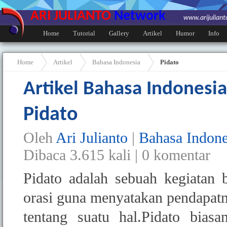
ARI JULIANTO
Network
www.arijulian
Home
Tutorial
Gallery
Artikel
Humor
Info
Home
Artikel
Bahasa Indonesia
Pidato
Artikel Bahasa Indonesia
Pidato
Oleh
Ari Julianto
|
Bahasa Indone
Dibaca
3.615
kali |
0
komentar
Pidato adalah sebuah kegiatan 
orasi guna menyatakan pendapat
tentang suatu hal.Pidato bias