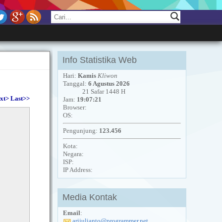
Info Statistika Web
Hari:
Kamis
Kliwon
Tanggal:
6 Agustus 2026
21 Safar 1448 H
xt>
Last>>
Jam:
19:07:21
Browser:
OS:
Pengunjung:
123.456
Kota:
Negara:
ISP:
IP Address:
Media Kontak
Email
:
arijulianto@programmer.net