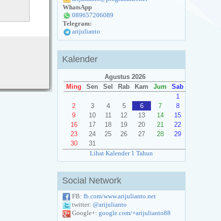
WhatsApp
089657206089
Telegram:
arijulianto
Kalender
Agustus 2026
Ming
Sen
Sel
Rab
Kam
Jum
Sab
1
2
3
4
5
6
7
8
9
10
11
12
13
14
15
16
17
18
19
20
21
22
23
24
25
26
27
28
29
30
31
Lihat Kalender 1 Tahun
Social Network
FB:
fb.com/www.arijulianto.net
twitter:
@arijulianto
Google+:
google.com/+arijulianto88