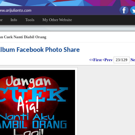
w.arijulianto.com
or
Info
Tools
My Other Website
n Cuek Nanti Diabil Orang
 Album Facebook Photo Share
<<First
<Prev
23/129
Ne