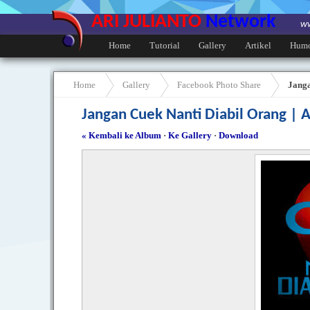
ARI JULIANTO
Network
ww
Home
Tutorial
Gallery
Artikel
Hum
Home
Gallery
Facebook Photo Share
Janga
Jangan Cuek Nanti Diabil Orang |
« Kembali ke Album
·
Ke Gallery
·
Download