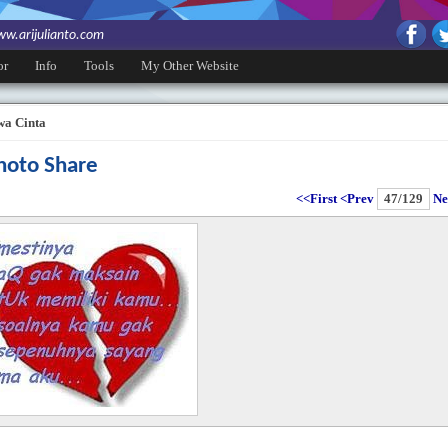
w.arijulianto.com
or
Info
Tools
My Other Website
wa Cinta
hoto Share
<<First
<Prev
47/129
Ne