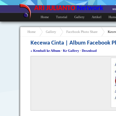
ARI JULIANTO
Network
ww
Home
Tutorial
Gallery
Artikel
Hum
Home
Gallery
Facebook Photo Share
Kece
Kecewa Cinta | Album Facebook P
« Kembali ke Album
·
Ke Gallery
·
Download