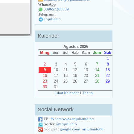
WhatsApp
089657206089
Telegram:
arijulianto
Kalender
Agustus 2026
Ming
Sen
Sel
Rab
Kam
Jum
Sab
1
2
3
4
5
6
7
8
9
10
11
12
13
14
15
16
17
18
19
20
21
22
23
24
25
26
27
28
29
30
31
Lihat Kalender 1 Tahun
Social Network
FB:
fb.com/www.arijulianto.net
twitter:
@arijulianto
Google+:
google.com/+arijulianto88