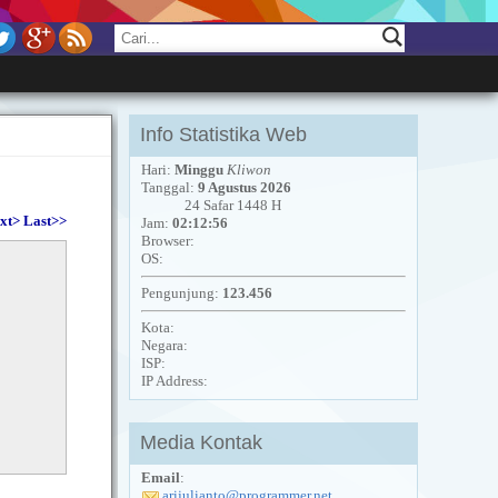
Info Statistika Web
Hari:
Minggu
Kliwon
Tanggal:
9 Agustus 2026
24 Safar 1448 H
xt>
Last>>
Jam:
02:12:56
Browser:
OS:
Pengunjung:
123.456
Kota:
Negara:
ISP:
IP Address:
Media Kontak
Email
:
arijulianto@programmer.net