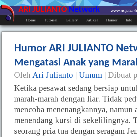
ARI JULIANTO
Network
www.arijulian
Home
Tutorial
Gallery
Artikel
Humor
Info
Humor ARI JULIANTO Net
Mengatasi Anak yang Mara
Oleh
Ari Julianto
|
Umum
| Dibuat 
Ketika pesawat sedang bersiap untuk
marah-marah dengan liar. Tidak pedu
mencoba menenangkannya, namun ana
menendang kursi di sekelilingnya. T
seorang pria tua dengan seragam J