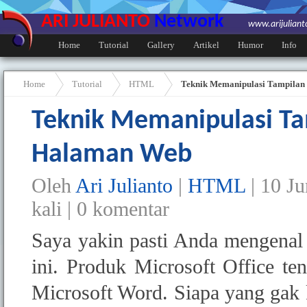
ARI JULIANTO
Network
www.arijulian
Home
Tutorial
Gallery
Artikel
Humor
Info
Home
Tutorial
HTML
Teknik Memanipulasi Tampilan
Teknik Memanipulasi Ta
Halaman Web
Oleh
Ari Julianto
|
HTML
|
10 Ju
kali |
0
komentar
Saya yakin pasti Anda mengenal
ini. Produk Microsoft Office te
Microsoft Word. Siapa yang gak 