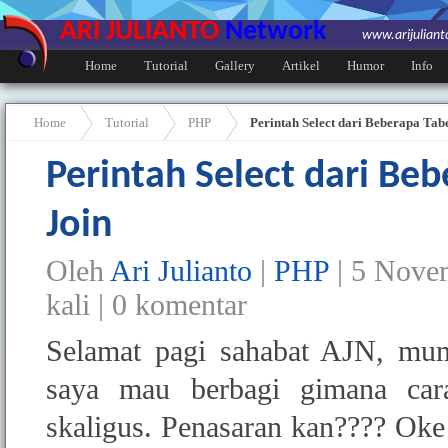
ARI JULIANTO
Network
www.arijulian
Home
Tutorial
Gallery
Artikel
Humor
Info
Home
Tutorial
PHP
Perintah Select dari Beberapa Tab
Perintah Select dari Be
Join
Oleh
Ari Julianto
|
PHP
|
5 Novem
kali |
0
komentar
Selamat pagi sahabat AJN, mum
saya mau berbagi gimana cara
skaligus. Penasaran kan???? Oke