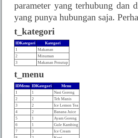
parameter yang terhubung dan d
yang punya hubungan saja. Perhat
t_kategori
IDKategori
Kategori
1
Makanan
2
Minuman
3
Makanan Penutup
t_menu
IDMenu
IDKategori
Menu
1
1
Nasi Goreng
2
2
Teh Manis
3
2
Ice Lemon Tea
4
2
Banana Juice
5
1
Ayam Goreng
6
1
Gule Kambing
7
3
Ice Cream
8
2
Kopi