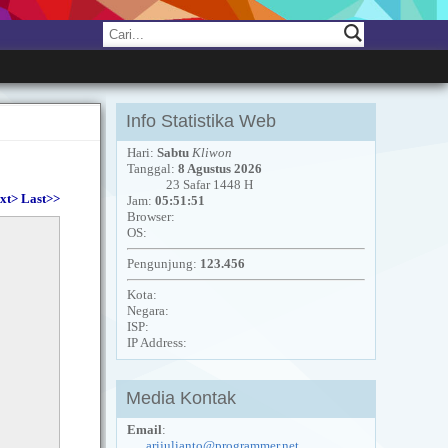
Info Statistika Web
Hari:
Sabtu
Kliwon
Tanggal:
8 Agustus 2026
23 Safar 1448 H
xt>
Last>>
Jam:
05:51:51
Browser:
OS:
Pengunjung:
123.456
Kota:
Negara:
ISP:
IP Address:
Media Kontak
Email
:
arijulianto@programmer.net