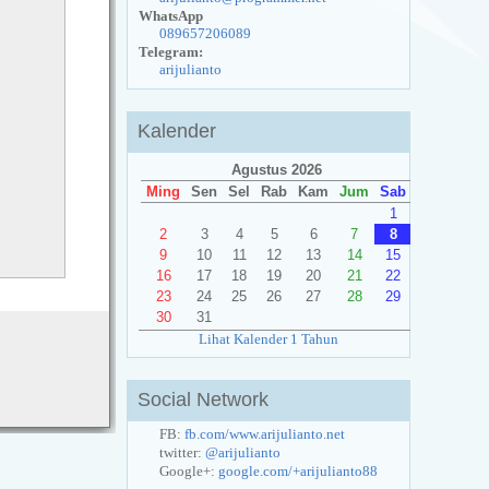
WhatsApp
089657206089
Telegram:
arijulianto
Kalender
Agustus 2026
Ming
Sen
Sel
Rab
Kam
Jum
Sab
1
2
3
4
5
6
7
8
9
10
11
12
13
14
15
16
17
18
19
20
21
22
23
24
25
26
27
28
29
30
31
Lihat Kalender 1 Tahun
Social Network
FB:
fb.com/www.arijulianto.net
twitter:
@arijulianto
Google+:
google.com/+arijulianto88