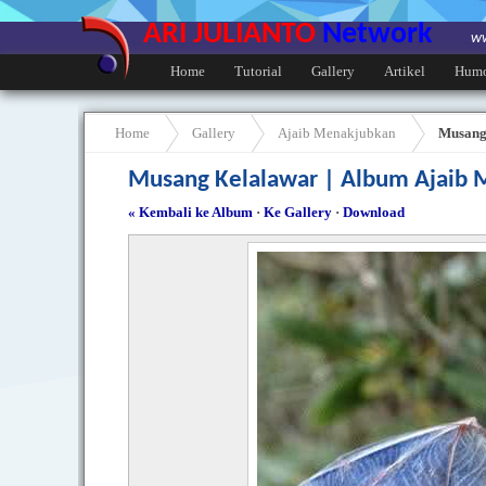
ARI JULIANTO
Network
ww
Home
Tutorial
Gallery
Artikel
Hum
Home
Gallery
Ajaib Menakjubkan
Musang
Musang Kelalawar | Album Ajaib
« Kembali ke Album
·
Ke Gallery
·
Download