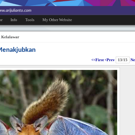
w.arijulianto.com
or
Info
Tools
My Other Website
 Kelalawar
 Menakjubkan
<<First
<Prev
13/15
Ne