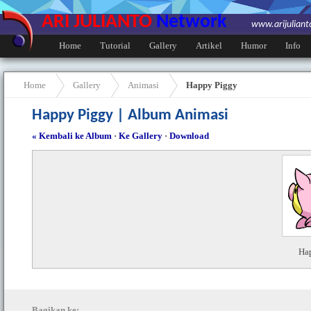
ARI JULIANTO
Network
www.arijulian
Home
Tutorial
Gallery
Artikel
Humor
Info
Home
Gallery
Animasi
Happy Piggy
Happy Piggy | Album Animasi
« Kembali ke Album
·
Ke Gallery
·
Download
Ha
Bagikan ke: